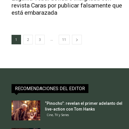
revista Caras por publicar falsamente que
está embarazada
...
1
2
3
11
RECOMENDACIONES DEL EDITOR
“Pinocho”: revelan el primer adelanto del
live-action con Tom Hanks
Cine, TV y Series