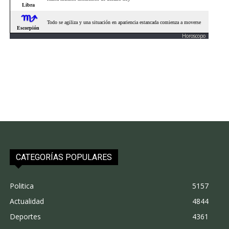
Horoscopo
CATEGORÍAS POPULARES
Politica
5157
Actualidad
4844
Deportes
4361