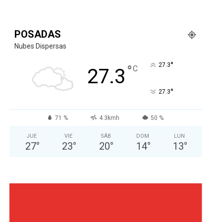
POSADAS
Nubes Dispersas
°
27.3
°
C
27.3
°
27.3
71 %
4.3kmh
50 %
JUE
VIE
SÁB
DOM
LUN
27
°
23
°
20
°
14
°
13
°