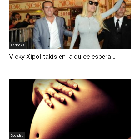
Diario
Caripelas
Vicky Xipolitakis en la dulce espera…
Sociedad