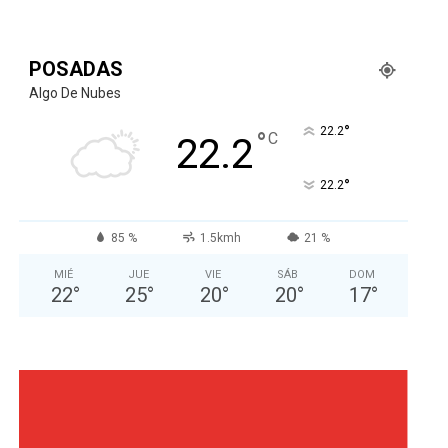
POSADAS
Algo De Nubes
°
22.2
°
C
22.2
°
22.2
85 %
1.5kmh
21 %
MIÉ
JUE
VIE
SÁB
DOM
22
°
25
°
20
°
20
°
17
°