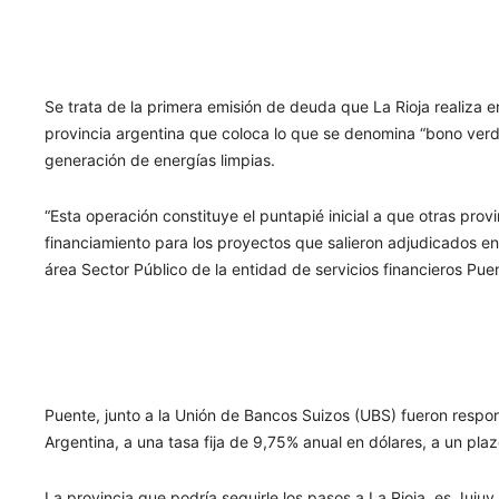
Se trata de la primera emisión de deuda que La Rioja realiza en
provincia argentina que coloca lo que se denomina “bono verde
generación de energías limpias.
“Esta operación constituye el puntapié inicial a que otras pro
financiamiento para los proyectos que salieron adjudicados en
área Sector Público de la entidad de servicios financieros Pue
Puente, junto a la Unión de Bancos Suizos (UBS) fueron respon
Argentina, a una tasa fija de 9,75% anual en dólares, a un pl
La provincia que podría seguirle los pasos a La Rioja, es Jujuy