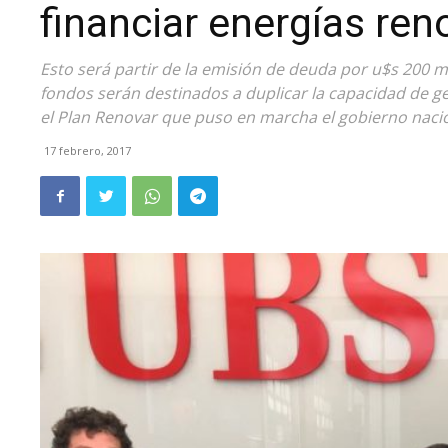
financiar energías ren
Esto será partir de la emisión de deuda por u$s 200 mi
fondos serán destinados a duplicar la capacidad de g
el Plan Renovar que puso en marcha el gobierno nacio
17 febrero, 2017