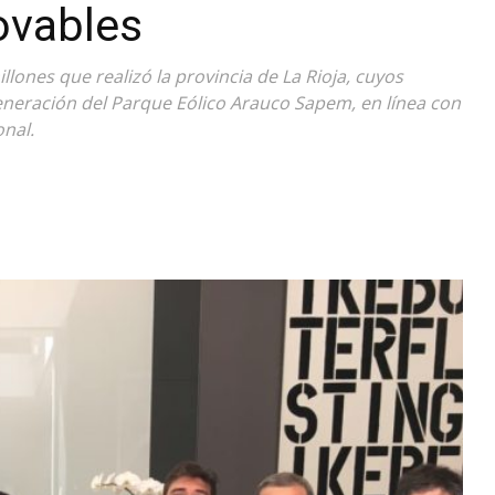
ovables
Diario
llones que realizó la provincia de La Rioja, cuyos
eneración del Parque Eólico Arauco Sapem, en línea con
nal.