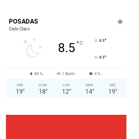
POSADAS
Cielo Claro
°
8.5
°
C
8.5
°
8.5
88 %
1.8kmh
4 %
SÁB
DOM
LUN
MAR
MIÉ
19
°
18
°
12
°
14
°
19
°