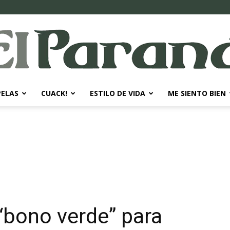
PELAS
CUACK!
ESTILO DE VIDA
ME SIENTO BIEN
El
Paraná
 “bono verde” para