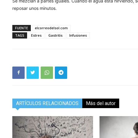
Se mezclan a partes iguales. Cuando el agua está hirviendo, 
reposar unos minutos.
FUENTE
elcorreodelsol.com
TAGS
Estres
Gastritis
Infusiones
ARTÍCULOS RELACIONADOS
Más del autor