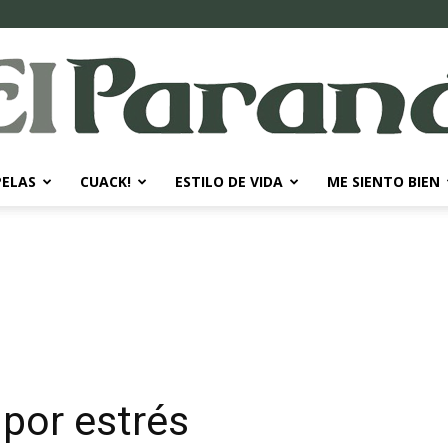
PELAS
CUACK!
ESTILO DE VIDA
ME SIENTO BIEN
El
Paraná
 por estrés