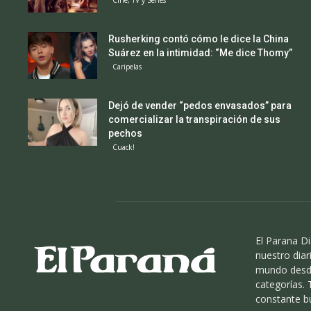
Rusherking contó cómo le dice la China
Suárez en la intimidad: “Me dice Thomy”
Caripelas
Dejó de vender “pedos envasados” para
comercializar la transpiración de sus
pechos
Cuack!
El Parana Di
nuestro diari
mundo desde
categorías.
constante b