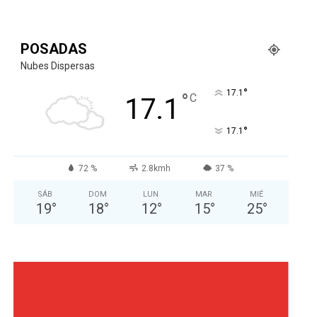
POSADAS
Nubes Dispersas
°
17.1
°
C
17.1
°
17.1
72 %
2.8kmh
37 %
SÁB
DOM
LUN
MAR
MIÉ
19
°
18
°
12
°
15
°
25
°