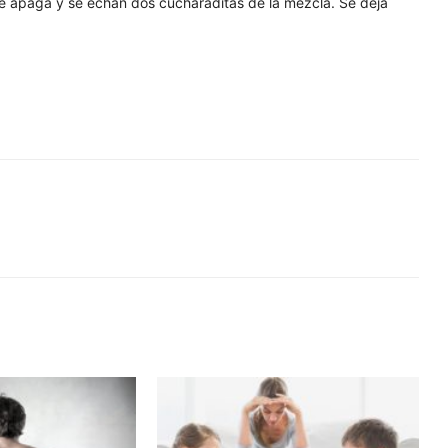
se apaga y se echan dos cucharaditas de la mezcla. Se deja