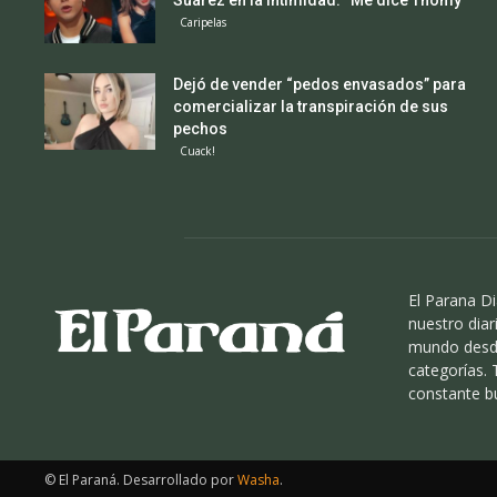
Suárez en la intimidad: “Me dice Thomy”
Caripelas
Dejó de vender “pedos envasados” para
comercializar la transpiración de sus
pechos
Cuack!
El Parana Di
nuestro diari
mundo desde
categorías.
constante b
© El Paraná. Desarrollado por
Washa
.