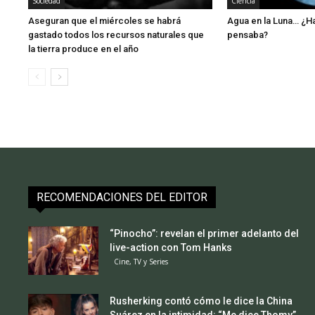
Sociedad
Ciencia
Aseguran que el miércoles se habrá
Agua en la Luna… ¿H
gastado todos los recursos naturales que
pensaba?
la tierra produce en el año
RECOMENDACIONES DEL EDITOR
“Pinocho”: revelan el primer adelanto del
live-action con Tom Hanks
Cine, TV y Series
Rusherking contó cómo le dice la China