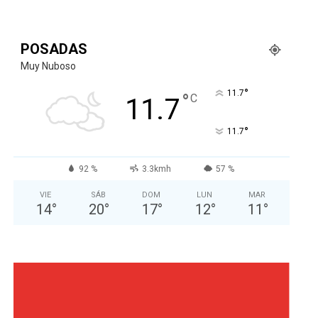
POSADAS
Muy Nuboso
°
11.7
°
C
11.7
°
11.7
92 %
3.3kmh
57 %
VIE
SÁB
DOM
LUN
MAR
14
°
20
°
17
°
12
°
11
°