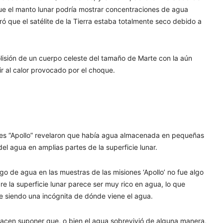
que el manto lunar podría mostrar concentraciones de agua
ó que el satélite de la Tierra estaba totalmente seco debido a
olisión de un cuerpo celeste del tamaño de Marte con la aún
ir al calor provocado por el choque.
nes “Apollo” revelaron que había agua almacenada en pequeñas
 del agua en amplias partes de la superficie lunar.
lazgo de agua en las muestras de las misiones ‘Apollo’ no fue algo
bre la superficie lunar parece ser muy rico en agua, lo que
e siendo una incógnita de dónde viene el agua.
hacen suponer que, o bien el agua sobrevivió de alguna manera,