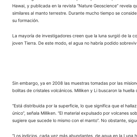
Hawai, y publicada en la revista “Nature Geoscience” revela 
similares al manto terrestre. Durante mucho tiempo se consider
su formación.
La mayoría de investigadores creen que la luna surgió de la c
joven Tierra. De este modo, el agua no habría podido sobreviv
Sin embargo, ya en 2008 las muestras tomadas por las misio
bolitas de cristales volcánicos. Milliken y Li buscaron la huella
“Está distribuida por la superficie, lo que significa que el hal
único”, señala Milliken. “El material expulsado por volcanes so
sugiere que sucede lo mismo con el manto”. No obstante, sigu
“Los indicios, cada vez más abundantes, de agua en la Luna 