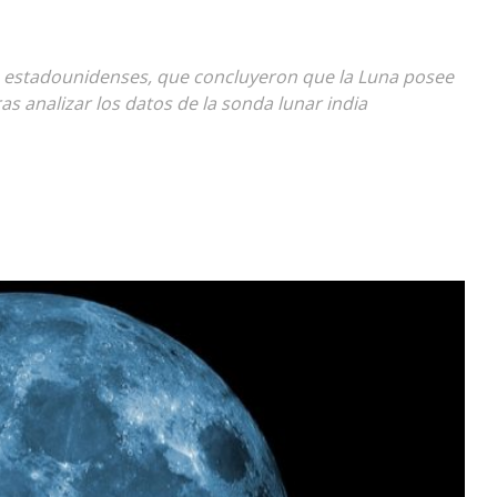
Diario
es estadounidenses, que concluyeron que la Luna posee
s analizar los datos de la sonda lunar india