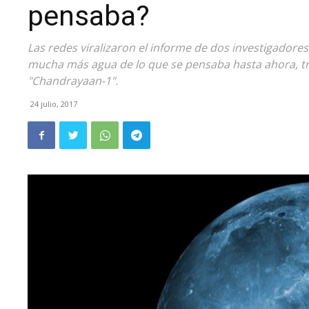
pensaba?
Las redes viralizaron el informe de dos investigador
mucha más agua de lo que se pensaba hasta ahora, tra
"Chandrayaan-1".
24 julio, 2017