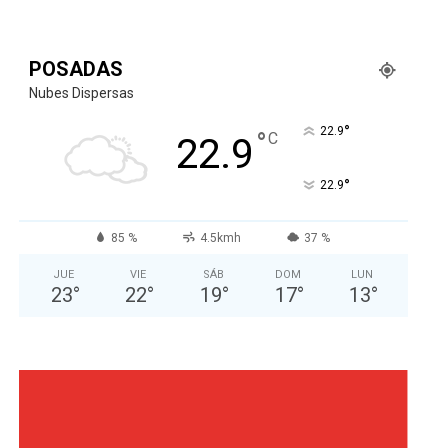
POSADAS
Nubes Dispersas
°
22.9
°
C
22.9
°
22.9
85 %
4.5kmh
37 %
JUE
VIE
SÁB
DOM
LUN
23
°
22
°
19
°
17
°
13
°