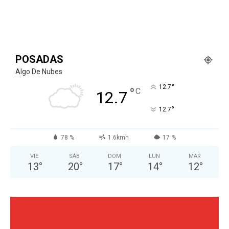
POSADAS
Algo De Nubes
°
12.7
°
C
12.7
°
12.7
78 %
1.6kmh
17 %
VIE
SÁB
DOM
LUN
MAR
13
°
20
°
17
°
14
°
12
°