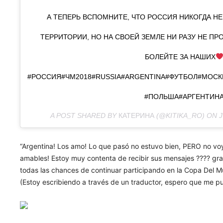
А ТЕПЕРЬ ВСПОМНИТЕ, ЧТО РОССИЯ НИКОГДА НЕ
ТЕРРИТОРИИ, НО НА СВОЕЙ ЗЕМЛЕ НИ РАЗУ НЕ ПР
БОЛЕЙТЕ ЗА НАШИХ
#РОССИЯ#ЧМ2018#RUSSIA#ARGENTINA#ФУТБОЛ#МОС
#ПОЛЬША#АРГЕНТИН
A POST SHARED BY
КАТЕРИНА
(@KITIKA_RO) ON
J
“Argentina! Los amo! Lo que pasó no estuvo bien, PERO no voy
amables! Estoy muy contenta de recibir sus mensajes ???? graci
todas las chances de continuar participando en la Copa Del 
(Estoy escribiendo a través de un traductor, espero que me pu