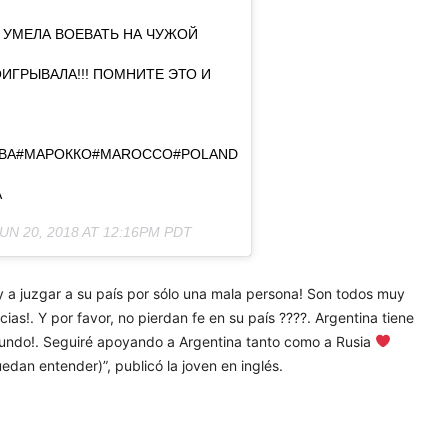
 УМЕЛА ВОЕВАТЬ НА ЧУЖОЙ
ОИГРЫВАЛА!!! ПОМНИТЕ ЭТО И
КВА#МАРОККО#MAROCCO#POLAND
А
UN 20, 2018 AT 12:16PM PDT
 a juzgar a su país por sólo una mala persona! Son todos muy
as!. Y por favor, no pierdan fe en su país ????. Argentina tiene
Mundo!. Seguiré apoyando a Argentina tanto como a Rusia
edan entender)”, publicó la joven en inglés.