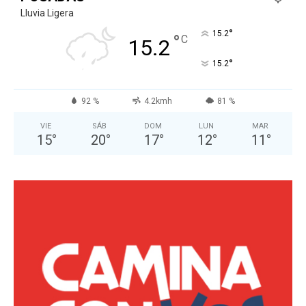
Lluvia Ligera
°
15.2
°
C
15.2
°
15.2
92 %
4.2kmh
81 %
VIE
SÁB
DOM
LUN
MAR
15
°
20
°
17
°
12
°
11
°