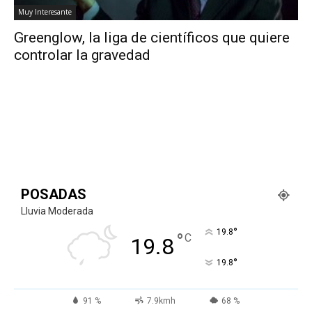
Muy Interesante
Greenglow, la liga de científicos que quiere
controlar la gravedad
POSADAS
Lluvia Moderada
°
19.8
°
C
19.8
°
19.8
91 %
7.9kmh
68 %