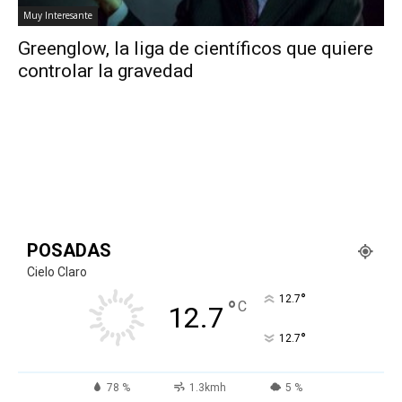
Muy Interesante
Greenglow, la liga de científicos que quiere
controlar la gravedad
POSADAS
Cielo Claro
°
12.7
°
C
12.7
°
12.7
78 %
1.3kmh
5 %