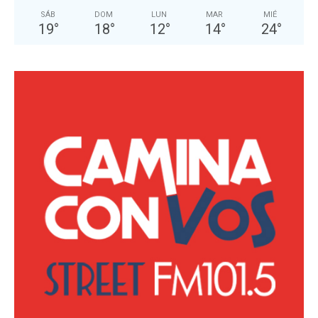
SÁB
DOM
LUN
MAR
MIÉ
19
°
18
°
12
°
14
°
24
°