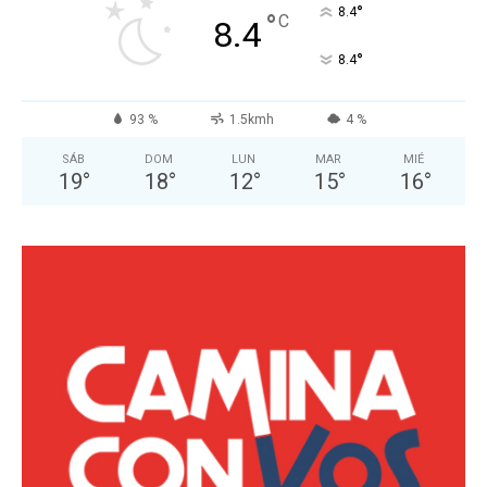
°
8.4
°
C
8.4
°
8.4
93 %
1.5kmh
4 %
SÁB
DOM
LUN
MAR
MIÉ
19
°
18
°
12
°
15
°
16
°