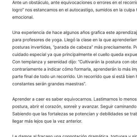
Ante un obstáculo, ante equivocaciones o errores en el recor
logro” nos estancamos en el autocastigo, sumidos en la culpa 
emocional.
Una experiencia de hace algunos años grafica este aprendiza
para profesores de yoga. Llegó la clase en la que aprendería
posturas invertidas, “parada de cabeza” más precisamente. Po
cuidado especial ya que principalmente el cuello queda expu
Con templanza y serenidad dijo: “Cultivarán la postura con obs
contrariamente a indicar cómo formarla, aprenderán lo más imp
parte final de todo un recorrido. Un recorrido que si está bi
constantes serán grandes maestras”.
Aprender a caer es saber equivocarnos. Lastimarnos lo menos 
postura, abrir el corazón, sonreír y avanzar. Seguir caminan
Sabiendo que las fortalezas se potencian y debilidades se tra
llegar más lejos que la vez anterior.
Le damos al fracaso una connotación dramática, tortuosa y sin