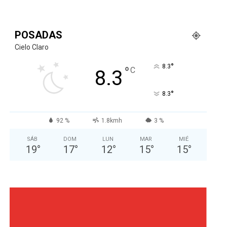
POSADAS
Cielo Claro
°
8.3
°
C
8.3
°
8.3
92 %
1.8kmh
3 %
SÁB
DOM
LUN
MAR
MIÉ
19
°
17
°
12
°
15
°
15
°