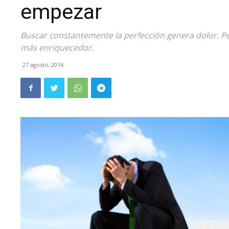
empezar
Buscar constantemente la perfección genera dolor. Perm
más enriquecedor.
27 agosto, 2016