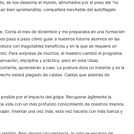
rido, se nos desarma el mundo, abrumados por el peso del “no
tan bien aprehendida, compañera inevitable del autoflagelo
je. Corría el mes de diciembre y me preparaba en una formación
mos paso a paso cómo guiar a nuestros futuros alumnos en las
stura con inagotables beneficios y en la que se requiere un
esto. Para sorpresa de muchos, el maestro cambió el programa.
ervación, disciplina y práctica, pero en esta clase,
ortante, aprenderán a caer. La postura dura un instante y es la
en hecho estará plagado de caídas. Caídas que además de
posible por el impacto del golpe. Recuperar ágilmente la
do la vida con un más profundo conocimiento de nosotros mismos.
bajan. Intentar una vez más; esta vez hacerlo con más fuerza y
 sentido. Bajo alguna circunstancia, la vida se encarga de