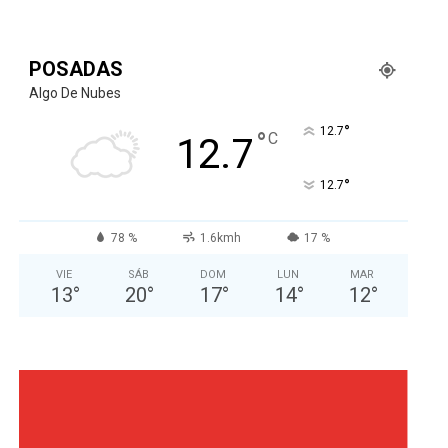
POSADAS
Algo De Nubes
°
12.7
°
C
12.7
°
12.7
78 %
1.6kmh
17 %
VIE
SÁB
DOM
LUN
MAR
13
°
20
°
17
°
14
°
12
°