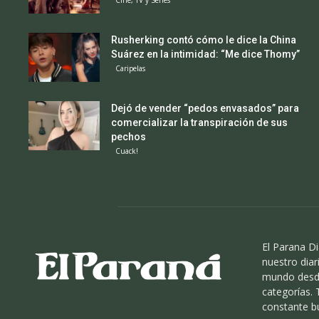
Cine, TV y Series
Rusherking contó cómo le dice la China
Suárez en la intimidad: “Me dice Thomy”
Caripelas
Dejó de vender “pedos envasados” para
comercializar la transpiración de sus
pechos
Cuack!
El Parana Di
nuestro diari
mundo desde
categorías.
constante b