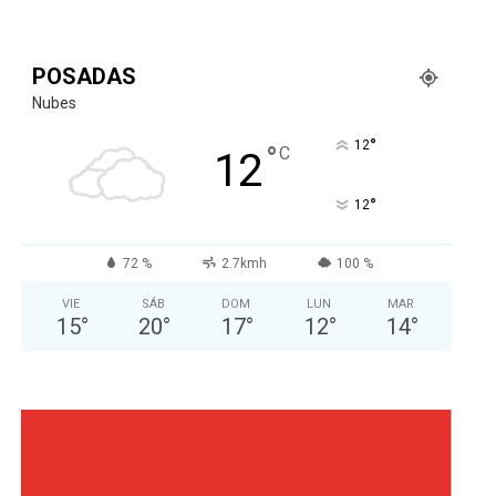
POSADAS
Nubes
°
12
°
C
12
°
12
72 %
2.7kmh
100 %
VIE
SÁB
DOM
LUN
MAR
15
°
20
°
17
°
12
°
14
°