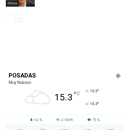
Politica
POSADAS
Muy Nuboso
°
15.3
°
C
15.3
°
15.3
62 %
2.1kmh
75 %