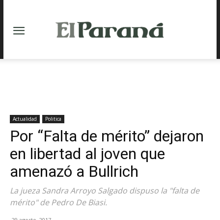
Actualidad
Politica
Por “Falta de mérito” dejaron
en libertad al joven que
amenazó a Bullrich
La jueza Sandra Arroyo Salgado dispuso la "falta de
mérito" de Pedro De Biasi.
29 agosto, 2017