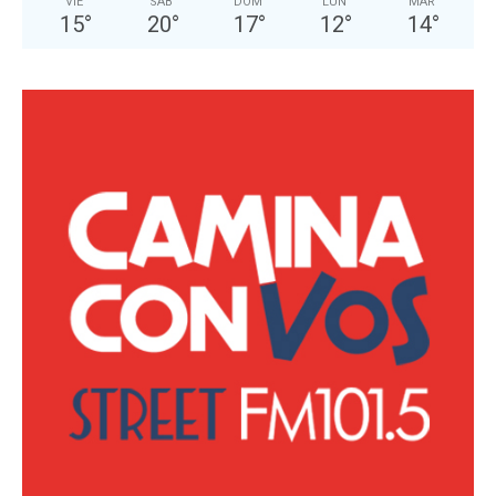
VIE
SÁB
DOM
LUN
MAR
15
°
20
°
17
°
12
°
14
°