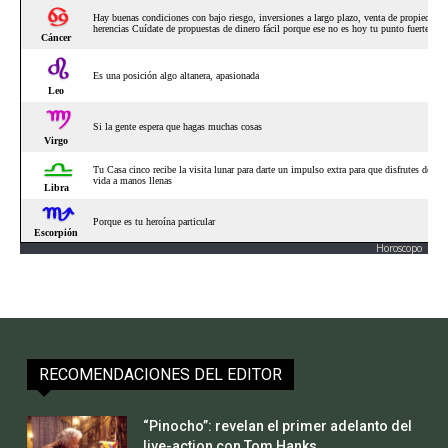
Horoscopo
RECOMENDACIONES DEL EDITOR
“Pinocho”: revelan el primer adelanto del
live-action con Tom Hanks