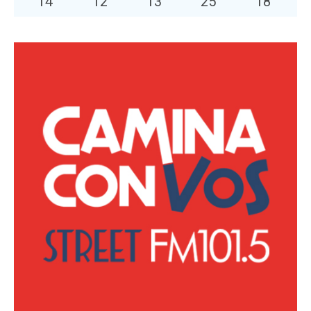
14
°
12
°
13
°
25
°
18
°