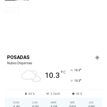
POSADAS
Nubes Dispersas
°
10.3
°
C
10.3
°
10.3
84 %
3.1kmh
38 %
DOM
LUN
MAR
MIÉ
JUE