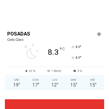
POSADAS
Cielo Claro
°
8.3
°
C
8.3
°
8.3
92 %
1.8kmh
3 %
SÁB
DOM
LUN
MAR
MIÉ
19
°
17
°
12
°
15
°
15
°