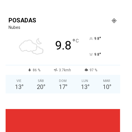
POSADAS
Nubes
°
9.8
°
C
9.8
°
9.8
86 %
3.7kmh
97 %
VIE
SÁB
DOM
LUN
MAR
13
°
20
°
17
°
13
°
10
°