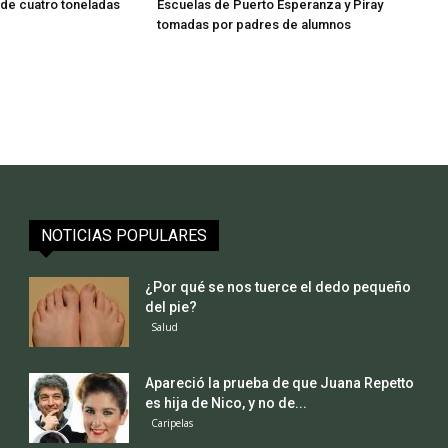
s de cuatro toneladas
Escuelas de Puerto Esperanza y Piray
tomadas por padres de alumnos
NOTICIAS POPULARES
¿Por qué se nos tuerce el dedo pequeño
del pie?
Salud
Apareció la prueba de que Juana Repetto
es hija de Nico, y no de...
Caripelas