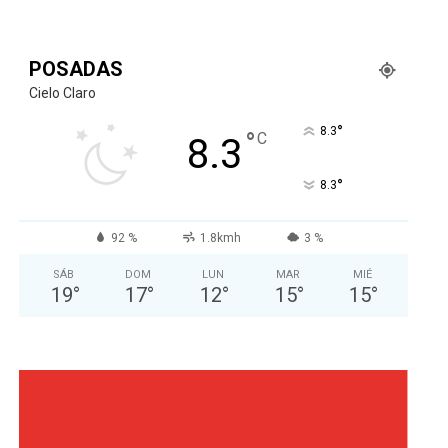
POSADAS
Cielo Claro
°
8.3
°
C
8.3
°
8.3
92 %
1.8kmh
3 %
SÁB
DOM
LUN
MAR
MIÉ
19
°
17
°
12
°
15
°
15
°