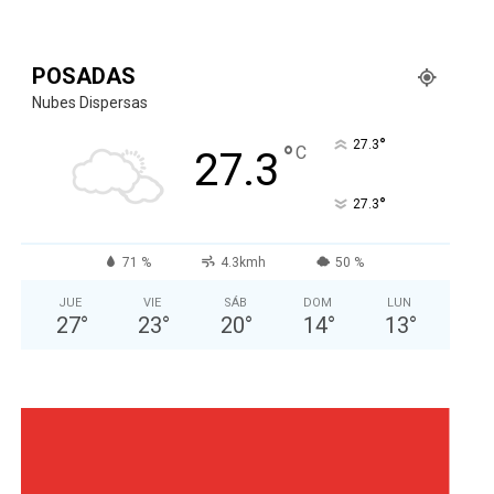
POSADAS
Nubes Dispersas
°
27.3
°
C
27.3
°
27.3
71 %
4.3kmh
50 %
JUE
VIE
SÁB
DOM
LUN
27
°
23
°
20
°
14
°
13
°