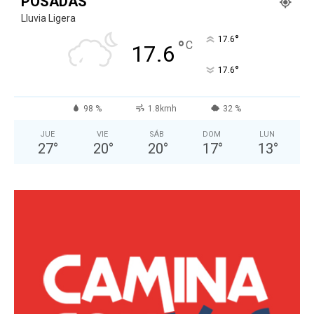
POSADAS
Lluvia Ligera
°
17.6
°
C
17.6
°
17.6
98 %
1.8kmh
32 %
JUE
VIE
SÁB
DOM
LUN
27
°
20
°
20
°
17
°
13
°