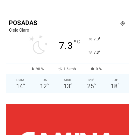
POSADAS
Cielo Claro
°
7.3
°
C
7.3
°
7.3
98 %
1.6kmh
0 %
DOM
LUN
MAR
MIÉ
JUE
14
°
12
°
13
°
25
°
18
°