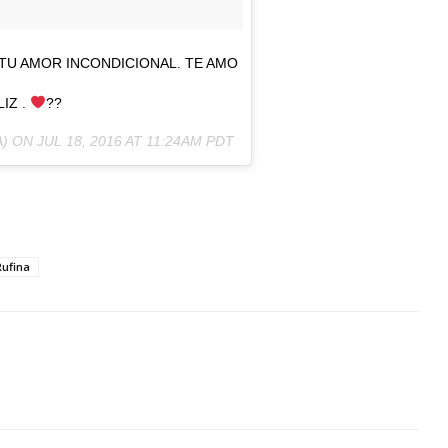
 TU AMOR INCONDICIONAL. TE AMO
LIZ .
??
) ON
JUL 18, 2016 AT 11:24AM PDT
Rufina