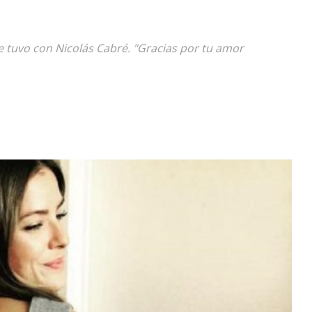
Diario
ue tuvo con Nicolás Cabré. "Gracias por tu amor