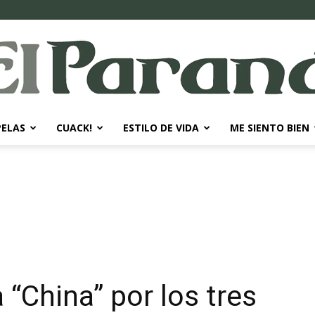
PELAS
CUACK!
ESTILO DE VIDA
ME SIENTO BIEN
El
Paraná
 “China” por los tres