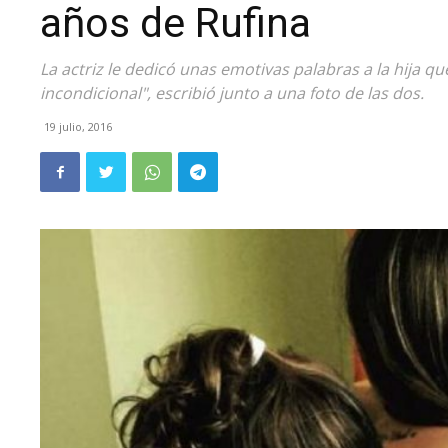
años de Rufina
La actriz le dedicó unas emotivas palabras a la hija q
incondicional", escribió junto a una foto de las dos.
19 julio, 2016