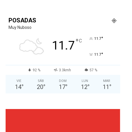
POSADAS
Muy Nuboso
°
11.7
°
C
11.7
°
11.7
92 %
3.3kmh
57 %
VIE
SÁB
DOM
LUN
MAR
14
°
20
°
17
°
12
°
11
°