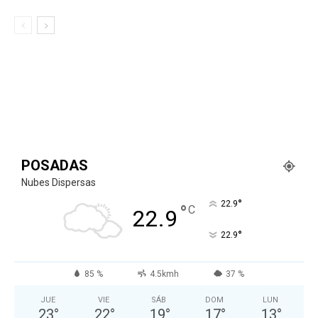
POSADAS
Nubes Dispersas
°
22.9
°
C
22.9
°
22.9
85 %
4.5kmh
37 %
JUE
VIE
SÁB
DOM
LUN
23
°
22
°
19
°
17
°
13
°