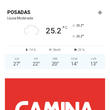
POSADAS
Lluvia Moderada
°
25.2
°
C
25.2
°
25.2
74 %
5kmh
25 %
JUE
VIE
SÁB
DOM
LUN
27
°
22
°
20
°
14
°
13
°