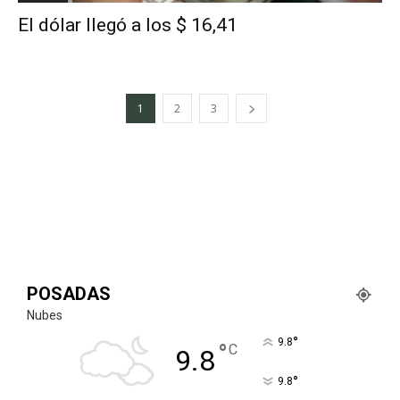
El dólar llegó a los $ 16,41
1
2
3
POSADAS
Nubes
°
9.8
°
C
9.8
°
9.8