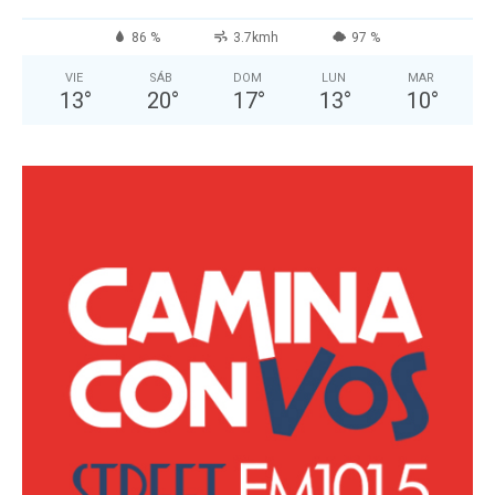
86 %
3.7kmh
97 %
VIE
SÁB
DOM
LUN
MAR
13
°
20
°
17
°
13
°
10
°