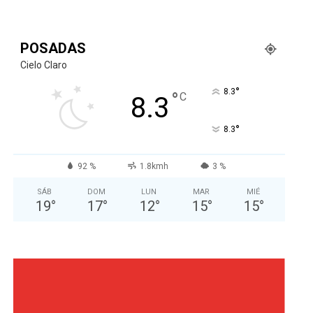
POSADAS
Cielo Claro
°
8.3
°
C
8.3
°
8.3
92 %
1.8kmh
3 %
SÁB
DOM
LUN
MAR
MIÉ
19
°
17
°
12
°
15
°
15
°