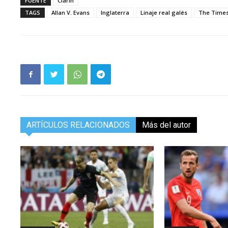
FUENTE
Clarín
TAGS
Allan V. Evans
Inglaterra
Linaje real galés
The Time
ARTÍCULOS RELACIONADOS
Más del autor