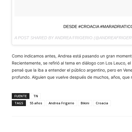
DESDE #CROACIA #MARADRIATIC
A POST SHARED BY
ANDREA FRIGERIO
(@ANDREAFRIGER
Como indicamos antes, Andrea está pasando un gran momento pr
Recientemente, se refirió al tema en diálogo con Los Leuco, 
pensé que la iba a entender el público argentino, pero en Ve
profundo. Alguien que vuelve después de muchos, años, que no
FUENTE
TN
TAGS
55 años
Andrea Frigerio
Bikini
Croacia