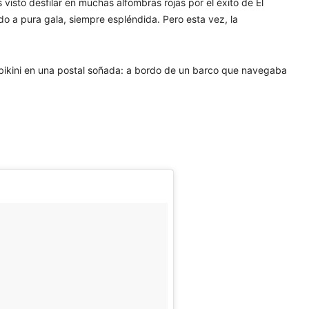
visto desfilar en muchas alfombras rojas por el éxito de El
ndo a pura gala, siempre espléndida. Pero esta vez, la
 bikini en una postal soñada: a bordo de un barco que navegaba