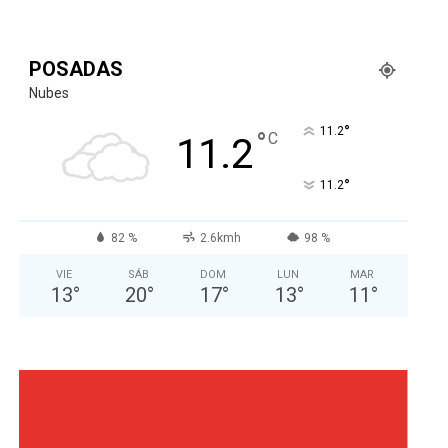
POSADAS
Nubes
°
11.2
°
C
11.2
°
11.2
82 %
2.6kmh
98 %
VIE
SÁB
DOM
LUN
MAR
13
°
20
°
17
°
13
°
11
°