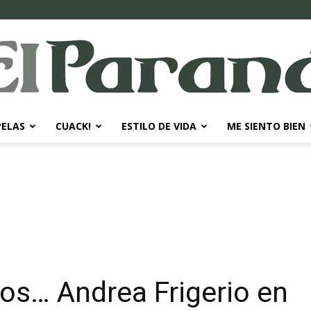
PELAS
CUACK!
ESTILO DE VIDA
ME SIENTO BIEN
El
Paraná
ños… Andrea Frigerio en