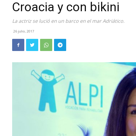
Croacia y con bikini
La actriz se lució en un barco en el mar Adriático.
26 julio, 2017