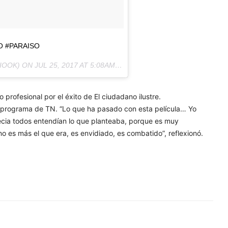
O #PARAISO
IOOK) ON
JUL 25, 2017 AT 5:08AM PDT
ofesional por el éxito de El ciudadano ilustre.
el programa de TN. “Lo que ha pasado con esta película… Yo
necia todos entendían lo que planteaba, porque es muy
 es más el que era, es envidiado, es combatido”, reflexionó.