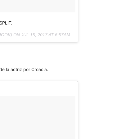
SPLIT.
IOOK) ON
JUL 15, 2017 AT 6:57AM PDT
de la actriz por Croacia.