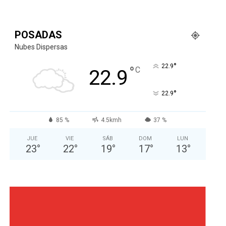
POSADAS
Nubes Dispersas
°
22.9
°
C
22.9
°
22.9
85 %
4.5kmh
37 %
JUE
VIE
SÁB
DOM
LUN
23
°
22
°
19
°
17
°
13
°