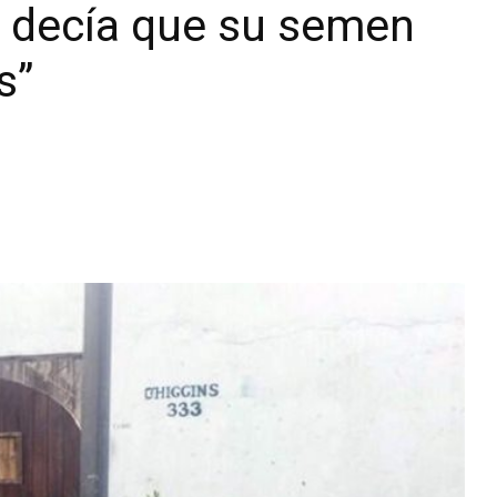
s decía que su semen
Diario
s”