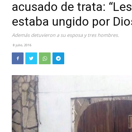
acusado de trata: “Le
estaba ungido por Dio
Además detuvieron a su esposa y tres hombres.
8 julio, 2016