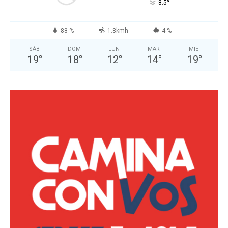
°
8.5
88 %
1.8kmh
4 %
SÁB
DOM
LUN
MAR
MIÉ
19
°
18
°
12
°
14
°
19
°