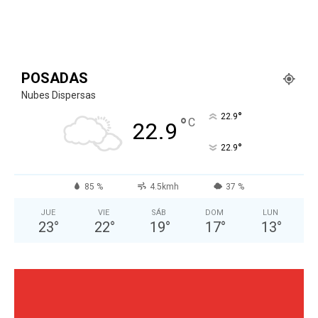
POSADAS
Nubes Dispersas
°
22.9
°
C
22.9
°
22.9
85 %
4.5kmh
37 %
JUE
VIE
SÁB
DOM
LUN
23
°
22
°
19
°
17
°
13
°