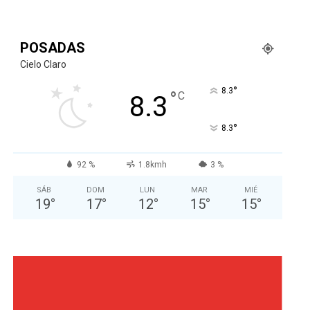
POSADAS
Cielo Claro
°
8.3
°
C
8.3
°
8.3
92 %
1.8kmh
3 %
SÁB
DOM
LUN
MAR
MIÉ
19
°
17
°
12
°
15
°
15
°