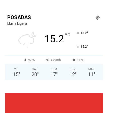
POSADAS
Lluvia Ligera
°
15.2
°
C
15.2
°
15.2
92 %
4.2kmh
81 %
VIE
SÁB
DOM
LUN
MAR
15
°
20
°
17
°
12
°
11
°