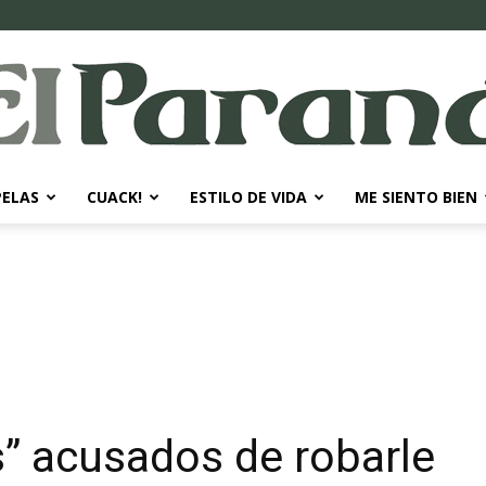
PELAS
CUACK!
ESTILO DE VIDA
ME SIENTO BIEN
El
Paraná
” acusados de robarle