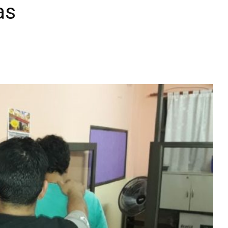
as
Diario