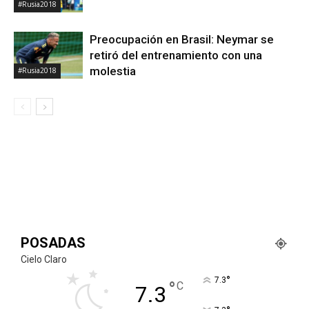
#Rusia2018
Preocupación en Brasil: Neymar se
retiró del entrenamiento con una
molestia
#Rusia2018
POSADAS
Cielo Claro
°
7.3
°
C
7.3