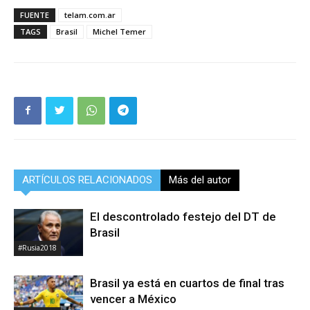
FUENTE
telam.com.ar
TAGS
Brasil
Michel Temer
ARTÍCULOS RELACIONADOS
Más del autor
El descontrolado festejo del DT de
Brasil
#Rusia2018
Brasil ya está en cuartos de final tras
vencer a México