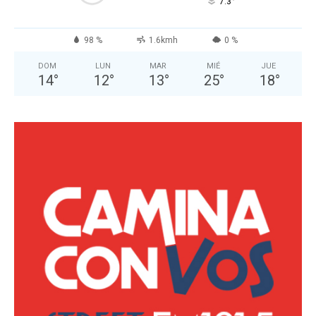
°
7.3
98 %
1.6kmh
0 %
DOM
LUN
MAR
MIÉ
JUE
14
°
12
°
13
°
25
°
18
°