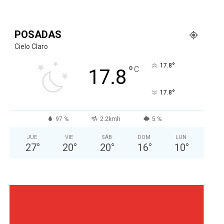
POSADAS
Cielo Claro
°
17.8
°
C
17.8
°
17.8
97 %
2.2kmh
5 %
JUE
VIE
SÁB
DOM
LUN
27
°
20
°
20
°
16
°
10
°