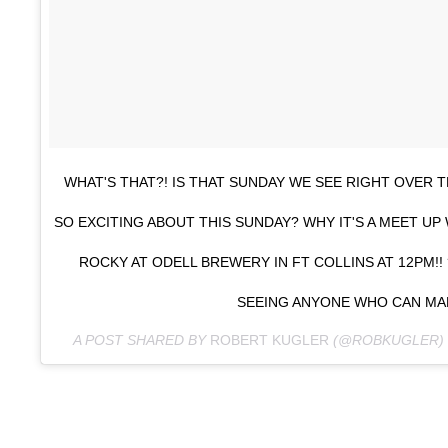
WHAT'S THAT?! IS THAT SUNDAY WE SEE RIGHT OVER T
SO EXCITING ABOUT THIS SUNDAY? WHY IT'S A MEET UP
ROCKY AT ODELL BREWERY IN FT COLLINS AT 12PM!! 
SEEING ANYONE WHO CAN MAK
A POST SHARED BY
ROBERT KUGLER
(@ROBKUGLER)