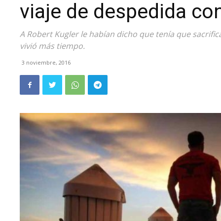
viaje de despedida co
A Robert Kugler le habían dicho que tenía que sacrific
vivió más tiempo.
3 noviembre, 2016