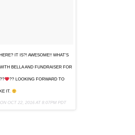
HERE? IT IS?! AWESOME!! WHAT'S
 WITH BELLA AND FUNDRAISER FOR
??
?? LOOKING FORWARD TO
E IT.
 ON
OCT 22, 2016 AT 8:07PM PDT