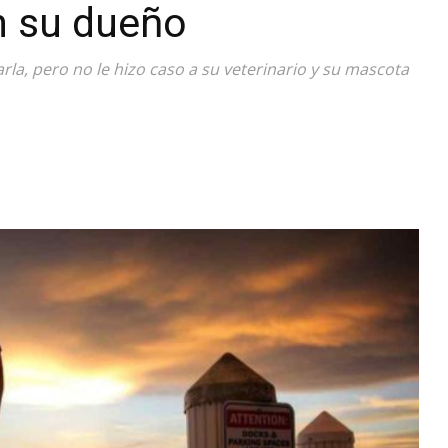
n su dueño
Diario
arla, pero no le hizo caso a su veterinario y su mascota