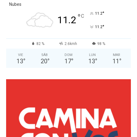
Nubes
°
11.2
°
C
11.2
°
11.2
82 %
2.6kmh
98 %
VIE
SÁB
DOM
LUN
MAR
13
°
20
°
17
°
13
°
11
°