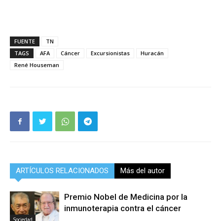
FUENTE
TN
TAGS
AFA
Cáncer
Excursionistas
Huracán
René Houseman
ARTÍCULOS RELACIONADOS
Más del autor
Premio Nobel de Medicina por la
inmunoterapia contra el cáncer
Sociedad