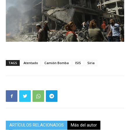
TAGS
Atentado
Camión Bomba
ISIS
Siria
ARTÍCULOS RELACIONADOS
Más del autor