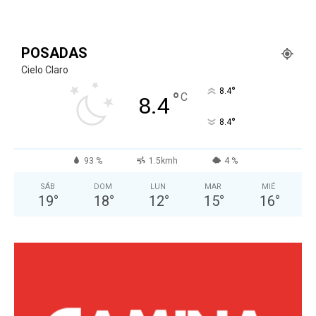
POSADAS
Cielo Claro
°
8.4
°
C
8.4
°
8.4
93 %
1.5kmh
4 %
SÁB
DOM
LUN
MAR
MIÉ
19
°
18
°
12
°
15
°
16
°