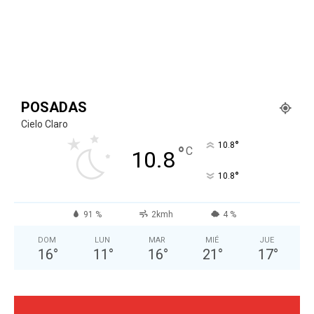
POSADAS
Cielo Claro
°
10.8
°
C
10.8
°
10.8
91 %
2kmh
4 %
DOM
LUN
MAR
MIÉ
JUE
16
°
11
°
16
°
21
°
17
°