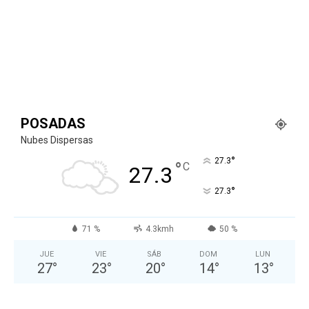
POSADAS
Nubes Dispersas
°
27.3
°
C
27.3
°
27.3
71 %
4.3kmh
50 %
JUE
VIE
SÁB
DOM
LUN
27
°
23
°
20
°
14
°
13
°