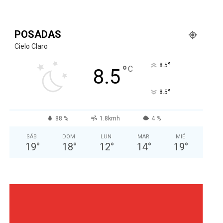
POSADAS
Cielo Claro
°
8.5
°
C
8.5
°
8.5
88 %
1.8kmh
4 %
SÁB
DOM
LUN
MAR
MIÉ
19
°
18
°
12
°
14
°
19
°