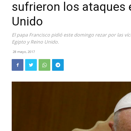
sufrieron los ataques 
Unido
El papa Francisco pidió este domingo rezar por las v
Egipto y Reino Unido.
28 mayo, 2017