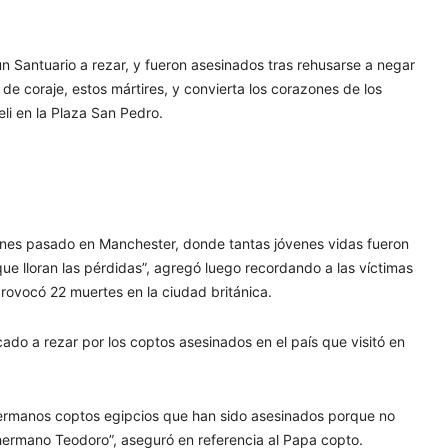
 un Santuario a rezar, y fueron asesinados tras rehusarse a negar
 de coraje, estos mártires, y convierta los corazones de los
eli en la Plaza San Pedro.
lunes pasado en Manchester, donde tantas jóvenes vidas fueron
que lloran las pérdidas”, agregó luego recordando a las víctimas
provocó 22 muertes en la ciudad británica.
cado a rezar por los coptos asesinados en el país que visitó en
 hermanos coptos egipcios que han sido asesinados porque no
i hermano Teodoro”, aseguró en referencia al Papa copto.