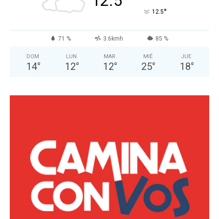
12.5
°
12.5
71 %
3.6kmh
85 %
DOM
LUN
MAR
MIÉ
JUE
14
°
12
°
12
°
25
°
18
°