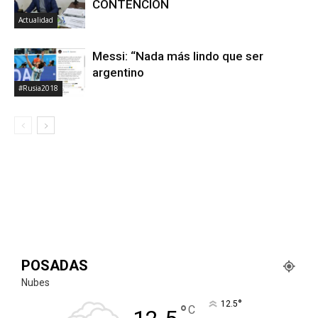
CONTENCION
Actualidad
Messi: “Nada más lindo que ser
argentino
#Rusia2018
POSADAS
Nubes
°
12.5
°
C