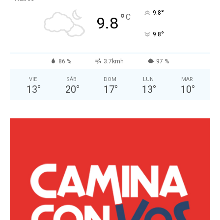
°
9.8
°
C
9.8
°
9.8
86 %
3.7kmh
97 %
VIE
SÁB
DOM
LUN
MAR
13
°
20
°
17
°
13
°
10
°