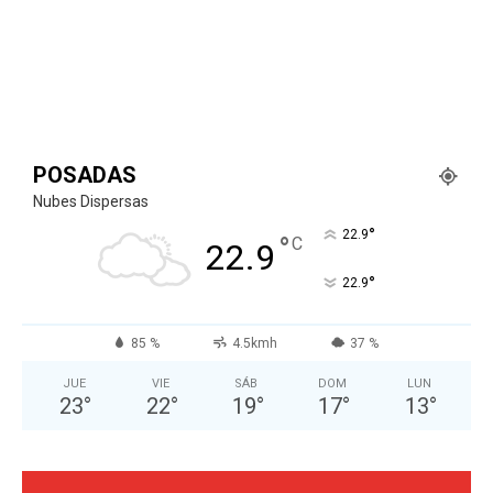
POSADAS
Nubes Dispersas
°
22.9
°
C
22.9
°
22.9
85 %
4.5kmh
37 %
JUE
VIE
SÁB
DOM
LUN
23
°
22
°
19
°
17
°
13
°