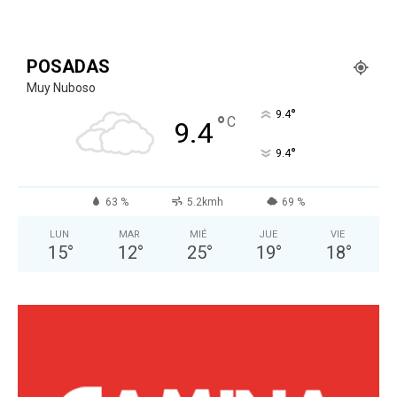
POSADAS
Muy Nuboso
°
9.4
°
C
9.4
°
9.4
63 %
5.2kmh
69 %
LUN
MAR
MIÉ
JUE
VIE
15
°
12
°
25
°
19
°
18
°