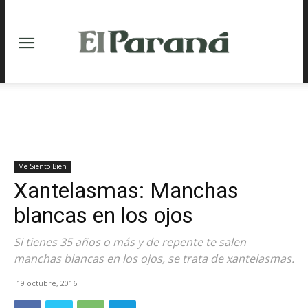
Me Siento Bien
Xantelasmas: Manchas
blancas en los ojos
Si tienes 35 años o más y de repente te salen
manchas blancas en los ojos, se trata de xantelasmas.
19 octubre, 2016