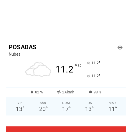
POSADAS
Nubes
°
11.2
°
C
11.2
°
11.2
82 %
2.6kmh
98 %
VIE
SÁB
DOM
LUN
MAR
13
°
20
°
17
°
13
°
11
°