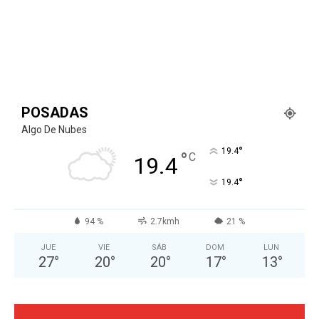
POSADAS
Algo De Nubes
°
19.4
°
C
19.4
°
19.4
94 %
2.7kmh
21 %
JUE
VIE
SÁB
DOM
LUN
27
°
20
°
20
°
17
°
13
°