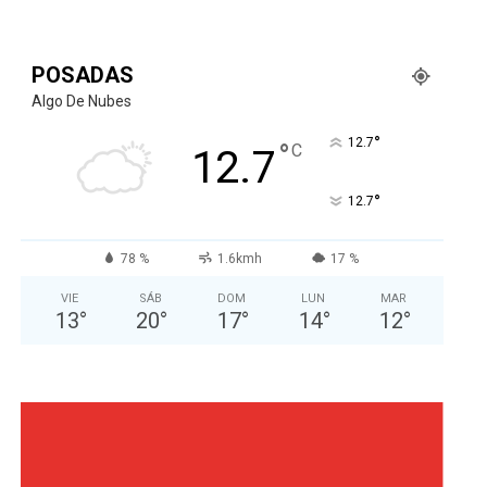
POSADAS
Algo De Nubes
°
12.7
°
C
12.7
°
12.7
78 %
1.6kmh
17 %
VIE
SÁB
DOM
LUN
MAR
13
°
20
°
17
°
14
°
12
°