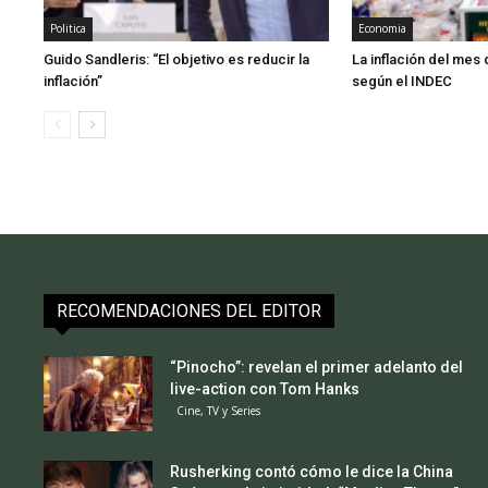
Politica
Economia
Guido Sandleris: “El objetivo es reducir la
La inflación del mes d
inflación”
según el INDEC
RECOMENDACIONES DEL EDITOR
“Pinocho”: revelan el primer adelanto del
live-action con Tom Hanks
Cine, TV y Series
Rusherking contó cómo le dice la China