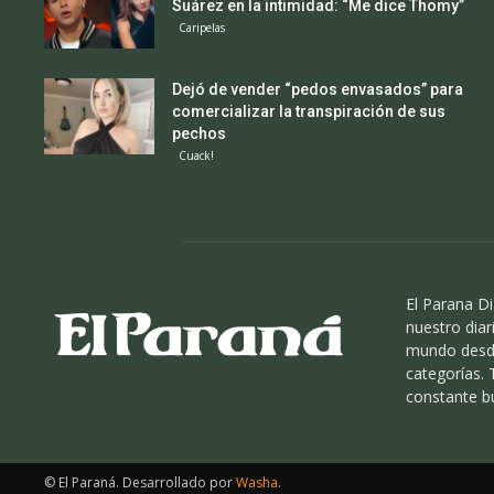
Suárez en la intimidad: “Me dice Thomy”
Caripelas
Dejó de vender “pedos envasados” para
comercializar la transpiración de sus
pechos
Cuack!
El Parana Di
nuestro diari
mundo desde
categorías.
constante b
© El Paraná. Desarrollado por
Washa
.