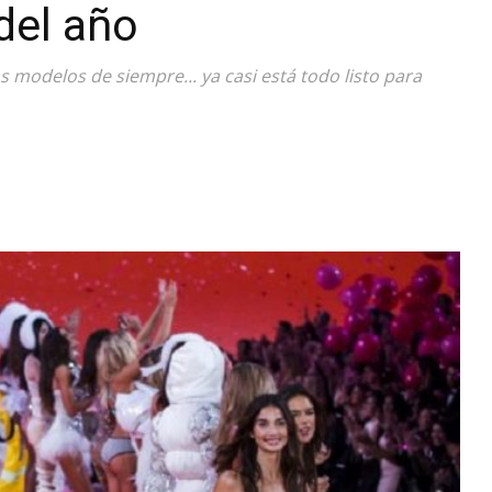
del año
Diario
 modelos de siempre... ya casi está todo listo para