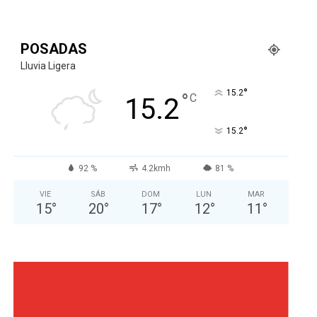
POSADAS
Lluvia Ligera
°
15.2
°
C
15.2
°
15.2
92 %
4.2kmh
81 %
VIE
SÁB
DOM
LUN
MAR
15
°
20
°
17
°
12
°
11
°