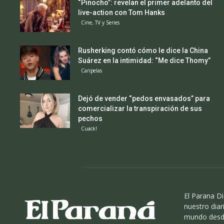
“Pinocho”: revelan el primer adelanto del
live-action con Tom Hanks
Cine, TV y Series
Rusherking contó cómo le dice la China
Suárez en la intimidad: “Me dice Thomy”
Caripelas
Dejó de vender “pedos envasados” para
comercializar la transpiración de sus
pechos
Cuack!
El Parana Di
nuestro diari
mundo desde