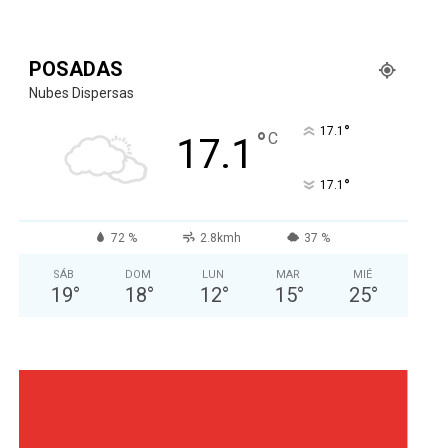
POSADAS
Nubes Dispersas
°
17.1
°
C
17.1
°
17.1
72 %
2.8kmh
37 %
SÁB
DOM
LUN
MAR
MIÉ
19
°
18
°
12
°
15
°
25
°