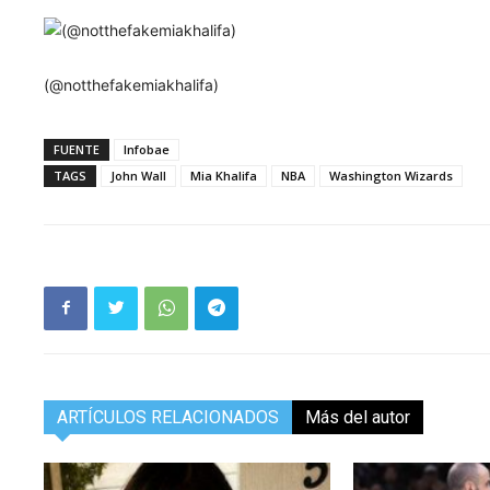
(@notthefakemiakhalifa)
FUENTE
Infobae
TAGS
John Wall
Mia Khalifa
NBA
Washington Wizards
ARTÍCULOS RELACIONADOS
Más del autor