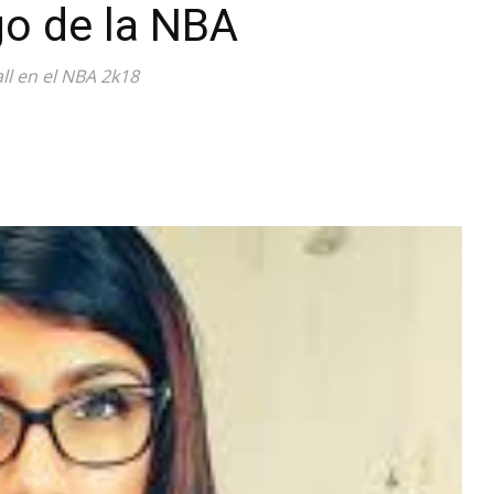
go de la NBA
Diario
ll en el NBA 2k18