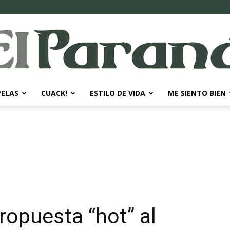
PELAS
CUACK!
ESTILO DE VIDA
ME SIENTO BIEN
El
Paraná
propuesta “hot” al